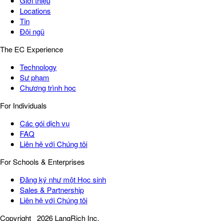
Giới thiệu
Locations
Tin
Đội ngũ
The EC Experience
Technology
Sư phạm
Chương trình học
For Individuals
Các gói dịch vụ
FAQ
Liên hệ với Chúng tôi
For Schools & Enterprises
Đăng ký như một Học sinh
Sales & Partnership
Liên hệ với Chúng tôi
Copyright
2026 LangRich Inc.