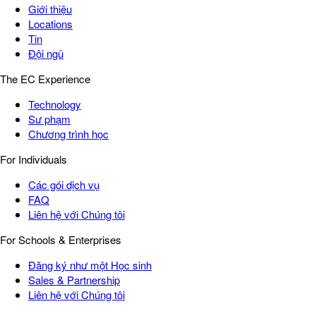
Giới thiệu
Locations
Tin
Đội ngũ
The EC Experience
Technology
Sư phạm
Chương trình học
For Individuals
Các gói dịch vụ
FAQ
Liên hệ với Chúng tôi
For Schools & Enterprises
Đăng ký như một Học sinh
Sales & Partnership
Liên hệ với Chúng tôi