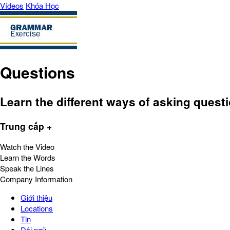
Vídeos
Khóa Học
Questions
Learn the different ways of asking quest
Trung cấp +
Watch the Video
Learn the Words
Speak the Lines
Company Information
Giới thiệu
Locations
Tin
Đội ngũ