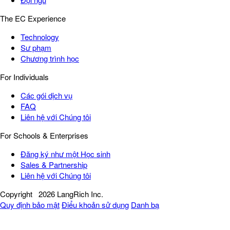
The EC Experience
Technology
Sư phạm
Chương trình học
For Individuals
Các gói dịch vụ
FAQ
Liên hệ với Chúng tôi
For Schools & Enterprises
Đăng ký như một Học sinh
Sales & Partnership
Liên hệ với Chúng tôi
Copyright
2026 LangRich Inc.
Quy định bảo mật
Điểu khoản sử dụng
Danh bạ