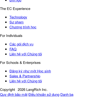
The EC Experience
Technology
Sư phạm
Chương trình học
For Individuals
Các gói dịch vụ
FAQ
Liên hệ với Chúng tôi
For Schools & Enterprises
Đăng ký như một Học sinh
Sales & Partnership
Liên hệ với Chúng tôi
Copyright
2026 LangRich Inc.
Quy định bảo mật
Điểu khoản sử dụng
Danh bạ