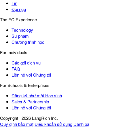
Tin
Đội ngũ
The EC Experience
Technology
Sư phạm
Chương trình học
For Individuals
Các gói dịch vụ
FAQ
Liên hệ với Chúng tôi
For Schools & Enterprises
Đăng ký như một Học sinh
Sales & Partnership
Liên hệ với Chúng tôi
Copyright
2026 LangRich Inc.
Quy định bảo mật
Điểu khoản sử dụng
Danh bạ