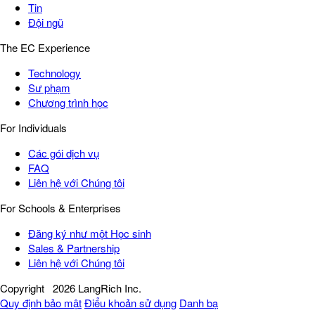
Tin
Đội ngũ
The EC Experience
Technology
Sư phạm
Chương trình học
For Individuals
Các gói dịch vụ
FAQ
Liên hệ với Chúng tôi
For Schools & Enterprises
Đăng ký như một Học sinh
Sales & Partnership
Liên hệ với Chúng tôi
Copyright
2026 LangRich Inc.
Quy định bảo mật
Điểu khoản sử dụng
Danh bạ