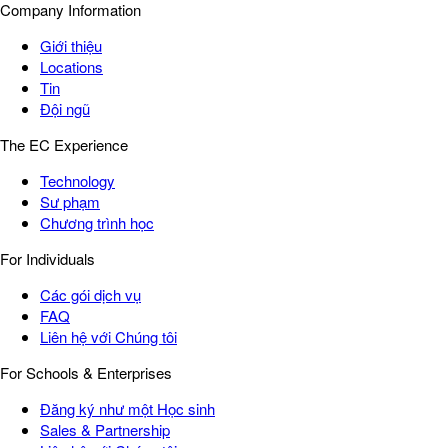
Company Information
Giới thiệu
Locations
Tin
Đội ngũ
The EC Experience
Technology
Sư phạm
Chương trình học
For Individuals
Các gói dịch vụ
FAQ
Liên hệ với Chúng tôi
For Schools & Enterprises
Đăng ký như một Học sinh
Sales & Partnership