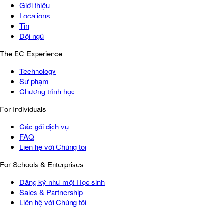
Giới thiệu
Locations
Tin
Đội ngũ
The EC Experience
Technology
Sư phạm
Chương trình học
For Individuals
Các gói dịch vụ
FAQ
Liên hệ với Chúng tôi
For Schools & Enterprises
Đăng ký như một Học sinh
Sales & Partnership
Liên hệ với Chúng tôi