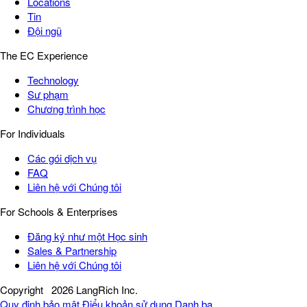
Locations
Tin
Đội ngũ
The EC Experience
Technology
Sư phạm
Chương trình học
For Individuals
Các gói dịch vụ
FAQ
Liên hệ với Chúng tôi
For Schools & Enterprises
Đăng ký như một Học sinh
Sales & Partnership
Liên hệ với Chúng tôi
Copyright
2026 LangRich Inc.
Quy định bảo mật
Điểu khoản sử dụng
Danh bạ