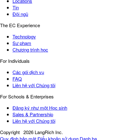
Locations
Tin
Đội ngũ
The EC Experience
Technology
Sư phạm
Chương trình học
For Individuals
Các gói dịch vụ
FAQ
Liên hệ với Chúng tôi
For Schools & Enterprises
Đăng ký như một Học sinh
Sales & Partnership
Liên hệ với Chúng tôi
Copyright
2026 LangRich Inc.
Quy định bảo mật
Điểu khoản sử dụng
Danh bạ