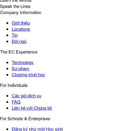
Speak the Lines
Company Information
Giới thiệu
Locations
Tin
Đội ngũ
The EC Experience
Technology
Sư phạm
Chương trình học
For Individuals
Các gói dịch vụ
FAQ
Liên hệ với Chúng tôi
For Schools & Enterprises
Đăng ký như một Học sinh