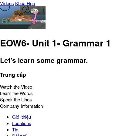
Vídeos
Khóa Học
EOW6- Unit 1- Grammar 1
Let's learn some grammar.
Trung cấp
Watch the Video
Learn the Words
Speak the Lines
Company Information
Giới thiệu
Locations
Tin
Đội ngũ