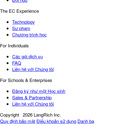
The EC Experience
Technology
Sư phạm
Chương trình học
For Individuals
Các gói dịch vụ
FAQ
Liên hệ với Chúng tôi
For Schools & Enterprises
Đăng ký như một Học sinh
Sales & Partnership
Liên hệ với Chúng tôi
Copyright
2026 LangRich Inc.
Quy định bảo mật
Điểu khoản sử dụng
Danh bạ