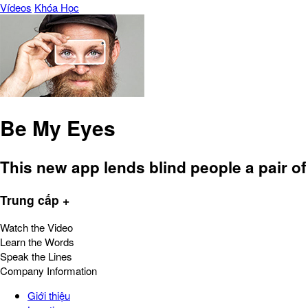
Vídeos
Khóa Học
Be My Eyes
This new app lends blind people a pair of 
Trung cấp +
Watch the Video
Learn the Words
Speak the Lines
Company Information
Giới thiệu