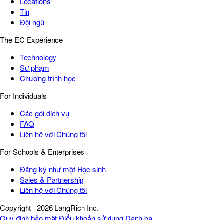
Locations
Tin
Đội ngũ
The EC Experience
Technology
Sư phạm
Chương trình học
For Individuals
Các gói dịch vụ
FAQ
Liên hệ với Chúng tôi
For Schools & Enterprises
Đăng ký như một Học sinh
Sales & Partnership
Liên hệ với Chúng tôi
Copyright
2026 LangRich Inc.
Quy định bảo mật
Điểu khoản sử dụng
Danh bạ