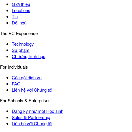
Giới thiệu
Locations
Tin
Đội ngũ
The EC Experience
Technology
Sư phạm
Chương trình học
For Individuals
Các gói dịch vụ
FAQ
Liên hệ với Chúng tôi
For Schools & Enterprises
Đăng ký như một Học sinh
Sales & Partnership
Liên hệ với Chúng tôi