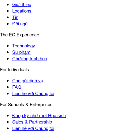
Giới thiệu
Locations
Tin
Đội ngũ
The EC Experience
Technology
Sư phạm
Chương trình học
For Individuals
Các gói dịch vụ
FAQ
Liên hệ với Chúng tôi
For Schools & Enterprises
Đăng ký như một Học sinh
Sales & Partnership
Liên hệ với Chúng tôi