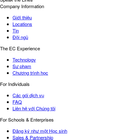
Company Information
Giới thiệu
Locations
Tin
Đội ngũ
The EC Experience
Technology
Sư phạm
Chương trình học
For Individuals
Các gói dịch vụ
FAQ
Liên hệ với Chúng tôi
For Schools & Enterprises
Đăng ký như một Học sinh
Sales & Partnership