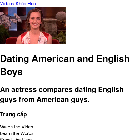
Vídeos
Khóa Học
Dating American and English
Boys
An actress compares dating English
guys from American guys.
Trung cấp +
Watch the Video
Learn the Words
Speak the Lines