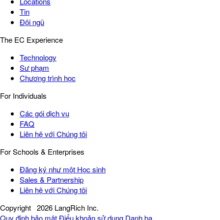
Locations
Tin
Đội ngũ
The EC Experience
Technology
Sư phạm
Chương trình học
For Individuals
Các gói dịch vụ
FAQ
Liên hệ với Chúng tôi
For Schools & Enterprises
Đăng ký như một Học sinh
Sales & Partnership
Liên hệ với Chúng tôi
Copyright
2026 LangRich Inc.
Quy định bảo mật
Điểu khoản sử dụng
Danh bạ