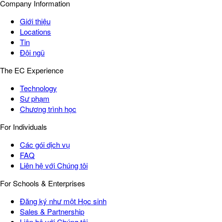
Company Information
Giới thiệu
Locations
Tin
Đội ngũ
The EC Experience
Technology
Sư phạm
Chương trình học
For Individuals
Các gói dịch vụ
FAQ
Liên hệ với Chúng tôi
For Schools & Enterprises
Đăng ký như một Học sinh
Sales & Partnership
Liên hệ với Chúng tôi