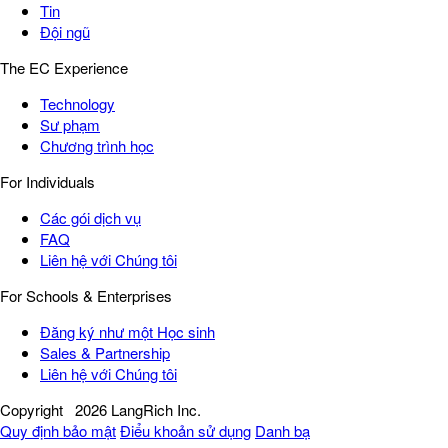
Tin
Đội ngũ
The EC Experience
Technology
Sư phạm
Chương trình học
For Individuals
Các gói dịch vụ
FAQ
Liên hệ với Chúng tôi
For Schools & Enterprises
Đăng ký như một Học sinh
Sales & Partnership
Liên hệ với Chúng tôi
Copyright
2026 LangRich Inc.
Quy định bảo mật
Điểu khoản sử dụng
Danh bạ