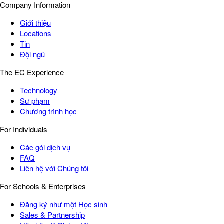
Company Information
Giới thiệu
Locations
Tin
Đội ngũ
The EC Experience
Technology
Sư phạm
Chương trình học
For Individuals
Các gói dịch vụ
FAQ
Liên hệ với Chúng tôi
For Schools & Enterprises
Đăng ký như một Học sinh
Sales & Partnership