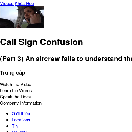
Vídeos
Khóa Học
Call Sign Confusion
(Part 3) An aircrew fails to understand t
Trung cấp
Watch the Video
Learn the Words
Speak the Lines
Company Information
Giới thiệu
Locations
Tin
Đội ngũ