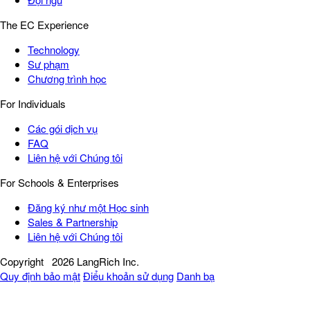
The EC Experience
Technology
Sư phạm
Chương trình học
For Individuals
Các gói dịch vụ
FAQ
Liên hệ với Chúng tôi
For Schools & Enterprises
Đăng ký như một Học sinh
Sales & Partnership
Liên hệ với Chúng tôi
Copyright
2026 LangRich Inc.
Quy định bảo mật
Điểu khoản sử dụng
Danh bạ