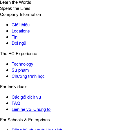
Learn the Words
Speak the Lines
Company Information
Giới thiệu
Locations
Tin
Đội ngũ
The EC Experience
Technology
Sư phạm
Chương trình học
For Individuals
Các gói dịch vụ
FAQ
Liên hệ với Chúng tôi
For Schools & Enterprises
Đăng ký như một Học sinh