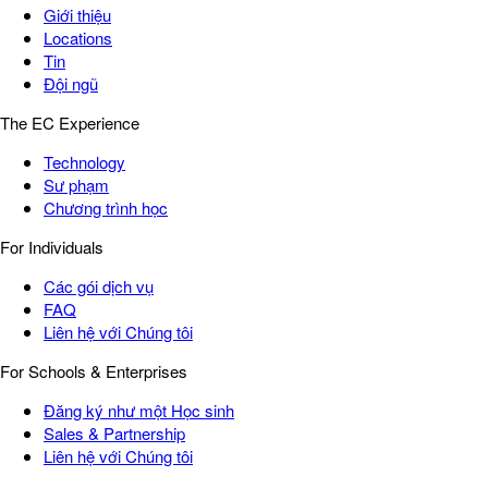
Giới thiệu
Locations
Tin
Đội ngũ
The EC Experience
Technology
Sư phạm
Chương trình học
For Individuals
Các gói dịch vụ
FAQ
Liên hệ với Chúng tôi
For Schools & Enterprises
Đăng ký như một Học sinh
Sales & Partnership
Liên hệ với Chúng tôi