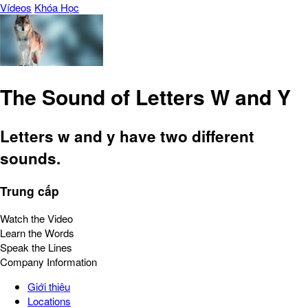
Vídeos
Khóa Học
The Sound of Letters W and Y
Letters w and y have two different
sounds.
Trung cấp
Watch the Video
Learn the Words
Speak the Lines
Company Information
Giới thiệu
Locations