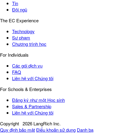
Tin
Đội ngũ
The EC Experience
Technology
Sư phạm
Chương trình học
For Individuals
Các gói dịch vụ
FAQ
Liên hệ với Chúng tôi
For Schools & Enterprises
Đăng ký như một Học sinh
Sales & Partnership
Liên hệ với Chúng tôi
Copyright
2026 LangRich Inc.
Quy định bảo mật
Điểu khoản sử dụng
Danh bạ