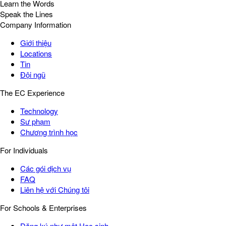
Learn the Words
Speak the Lines
Company Information
Giới thiệu
Locations
Tin
Đội ngũ
The EC Experience
Technology
Sư phạm
Chương trình học
For Individuals
Các gói dịch vụ
FAQ
Liên hệ với Chúng tôi
For Schools & Enterprises
Đăng ký như một Học sinh