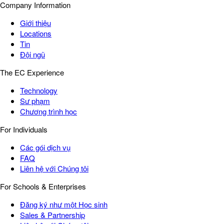
Company Information
Giới thiệu
Locations
Tin
Đội ngũ
The EC Experience
Technology
Sư phạm
Chương trình học
For Individuals
Các gói dịch vụ
FAQ
Liên hệ với Chúng tôi
For Schools & Enterprises
Đăng ký như một Học sinh
Sales & Partnership