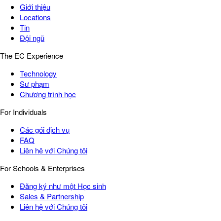
Giới thiệu
Locations
Tin
Đội ngũ
The EC Experience
Technology
Sư phạm
Chương trình học
For Individuals
Các gói dịch vụ
FAQ
Liên hệ với Chúng tôi
For Schools & Enterprises
Đăng ký như một Học sinh
Sales & Partnership
Liên hệ với Chúng tôi