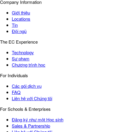
Company Information
Giới thiệu
Locations
Tin
Đội ngũ
The EC Experience
Technology
Sư phạm
Chương trình học
For Individuals
Các gói dịch vụ
FAQ
Liên hệ với Chúng tôi
For Schools & Enterprises
Đăng ký như một Học sinh
Sales & Partnership
Liên hệ với Chúng tôi