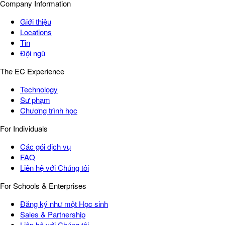
Company Information
Giới thiệu
Locations
Tin
Đội ngũ
The EC Experience
Technology
Sư phạm
Chương trình học
For Individuals
Các gói dịch vụ
FAQ
Liên hệ với Chúng tôi
For Schools & Enterprises
Đăng ký như một Học sinh
Sales & Partnership
Liên hệ với Chúng tôi