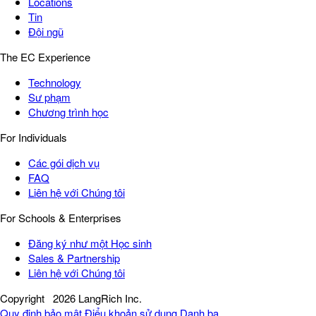
Locations
Tin
Đội ngũ
The EC Experience
Technology
Sư phạm
Chương trình học
For Individuals
Các gói dịch vụ
FAQ
Liên hệ với Chúng tôi
For Schools & Enterprises
Đăng ký như một Học sinh
Sales & Partnership
Liên hệ với Chúng tôi
Copyright
2026 LangRich Inc.
Quy định bảo mật
Điểu khoản sử dụng
Danh bạ