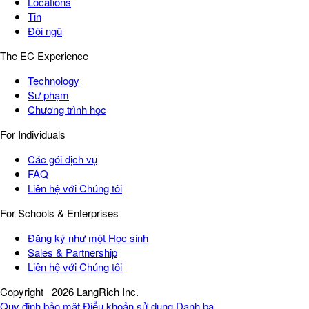
Locations
Tin
Đội ngũ
The EC Experience
Technology
Sư phạm
Chương trình học
For Individuals
Các gói dịch vụ
FAQ
Liên hệ với Chúng tôi
For Schools & Enterprises
Đăng ký như một Học sinh
Sales & Partnership
Liên hệ với Chúng tôi
Copyright
2026 LangRich Inc.
Quy định bảo mật
Điểu khoản sử dụng
Danh bạ