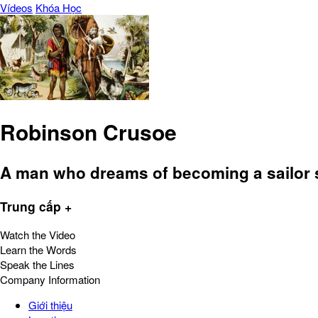
Vídeos
Khóa Học
Robinson Crusoe
A man who dreams of becoming a sailor s
Trung cấp +
Watch the Video
Learn the Words
Speak the Lines
Company Information
Giới thiệu