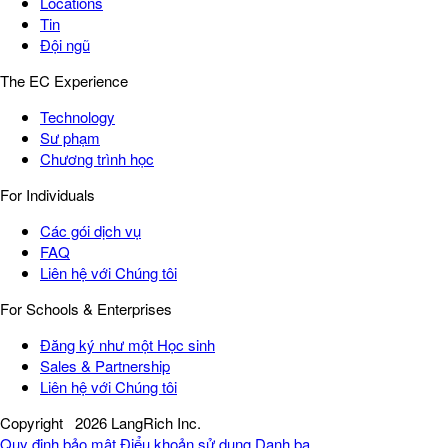
Locations
Tin
Đội ngũ
The EC Experience
Technology
Sư phạm
Chương trình học
For Individuals
Các gói dịch vụ
FAQ
Liên hệ với Chúng tôi
For Schools & Enterprises
Đăng ký như một Học sinh
Sales & Partnership
Liên hệ với Chúng tôi
Copyright
2026 LangRich Inc.
Quy định bảo mật
Điểu khoản sử dụng
Danh bạ